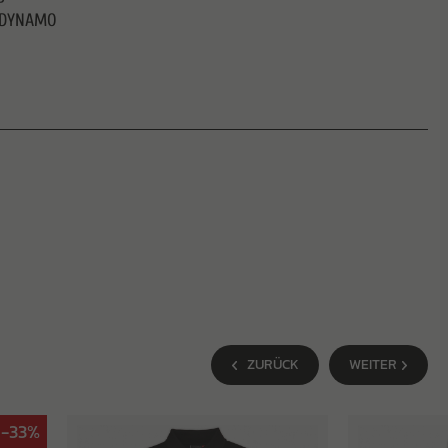
C DYNAMO
ZURÜCK
WEITER
-33%