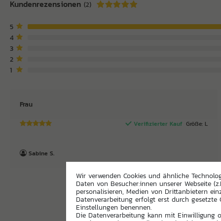
Kundenrezensionen
(2)
5
4
3
2
1
Frau
Verifizierter Kauf
Größe: L
Sabine S.
Wir verwenden Cookies und ähnliche Technolo
Daten von Besucher:innen unserer Webseite (z.
personalisieren, Medien von Drittanbietern ein
Datenverarbeitung erfolgt erst durch gesetzte C
Einstellungen benennen.
Die Datenverarbeitung kann mit Einwilligung od