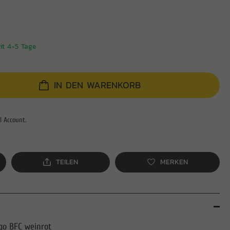
eit 4-5 Tage
IN DEN WARENKORB
TEILEN
MERKEN
go BFC weinrot