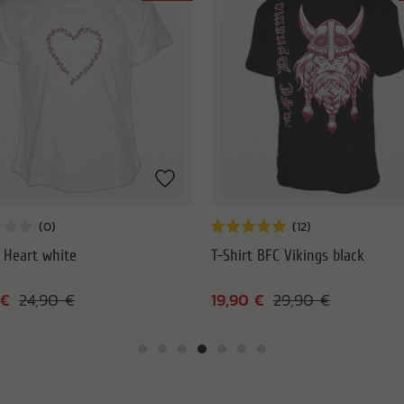
t Heart white
T-Shirt BFC Vikings black
 €
19,90 €
24,90 €
29,90 €