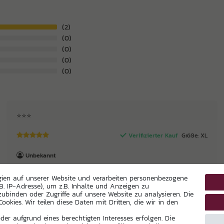
2
0
0
0
0
⭐️⭐️⭐️
Verifizierter Kauf
Größe: XL
Unbekannt
gien auf unserer Website und verarbeiten personenbezogene
B. IP-Adresse), um z.B. Inhalte und Anzeigen zu
zubinden oder Zugriffe auf unsere Website zu analysieren. Die
ookies. Wir teilen diese Daten mit Dritten, die wir in den
er aufgrund eines berechtigten Interesses erfolgen. Die