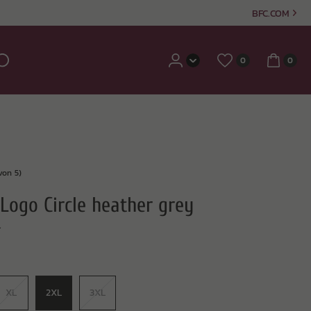
BFC.COM
0
0
von 5)
Logo Circle heather grey
L
XL
2XL
3XL