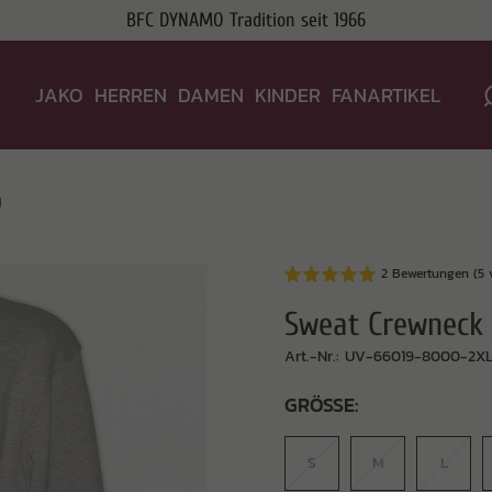
BFC DYNAMO Tradition seit 1966
JAKO
HERREN
DAMEN
KINDER
FANARTIKEL
y
2 Bewertungen (5 
Sweat Crewneck 
Art.-Nr.: UV-66019-8000-2X
GRÖSSE:
S
M
L