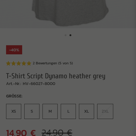
-40%
2 Bewertungen (5 von 5)
T-Shirt Script Dynamo heather grey
Art.-Nr.: HV-66027-8000
GRÖSSE:
XS
S
M
L
XL
2XL
14,90 €
24,90 €