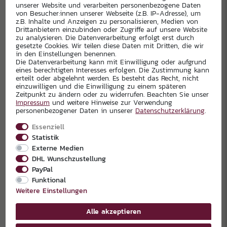
Wimpel 60 Jahre BFC DYNAMO
Badelatschen classic BFC Logo
unserer Website und verarbeiten personenbezogene Daten
von Besucher:innen unserer Webseite (z.B. IP-Adresse), um
19,90 €
19,90 €
z.B. Inhalte und Anzeigen zu personalisieren, Medien von
Drittanbietern einzubinden oder Zugriffe auf unsere Website
zu analysieren. Die Datenverarbeitung erfolgt erst durch
gesetzte Cookies. Wir teilen diese Daten mit Dritten, die wir
in den Einstellungen benennen.
1
2
3
Die Datenverarbeitung kann mit Einwilligung oder aufgrund
eines berechtigten Interesses erfolgen. Die Zustimmung kann
erteilt oder abgelehnt werden. Es besteht das Recht, nicht
Seite:
1 von 3
einzuwilligen und die Einwilligung zu einem späteren
Zeitpunkt zu ändern oder zu widerrufen. Beachten Sie unser
Impressum
und weitere Hinweise zur Verwendung
personenbezogener Daten in unserer
Daten­schutz­erklärung
.
Essenziell
Statistik
Externe Medien
HAUPTSPONSOREN
DHL Wunschzustellung
PayPal
Funktional
Weitere Einstellungen
Alle akzeptieren