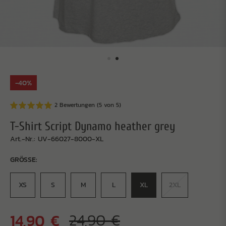
-40%
2 Bewertungen (5 von 5)
T-Shirt Script Dynamo heather grey
Art.-Nr.: UV-66027-8000-XL
GRÖSSE:
XS
S
M
L
XL
2XL
14,90 €
24,90 €