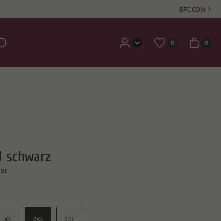
BFC.COM
0
0
l schwarz
2XL
XL
2XL
3XL