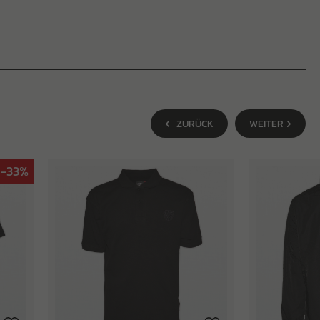
ZURÜCK
WEITER
-33%