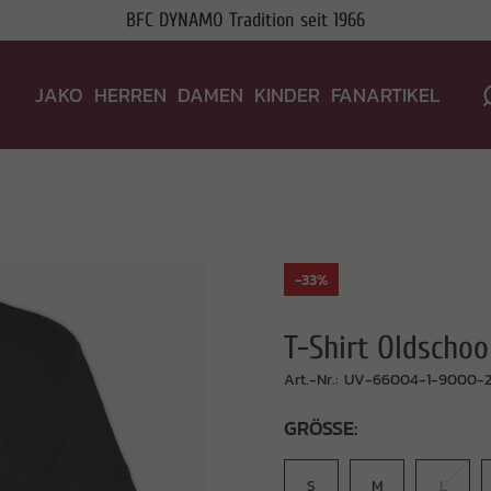
BFC DYNAMO Tradition seit 1966
JAKO
HERREN
DAMEN
KINDER
FANARTIKEL
-33%
T-Shirt Oldschoo
Art.-Nr.: UV-66004-1-9000-
GRÖSSE:
S
M
L