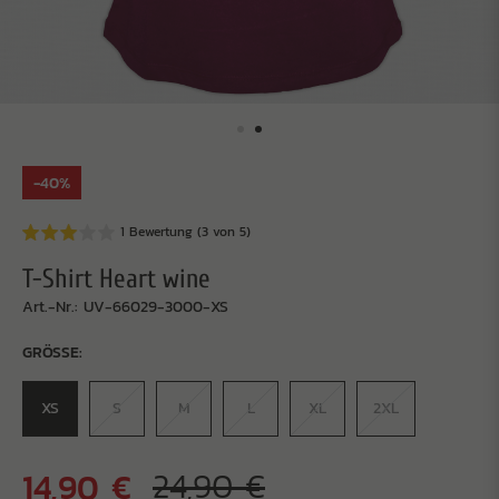
-40%
1 Bewertung
(3 von 5)
T-Shirt Heart wine
Art.-Nr.: UV-66029-3000-XS
GRÖSSE:
XS
S
M
L
XL
2XL
14,90 €
24,90 €