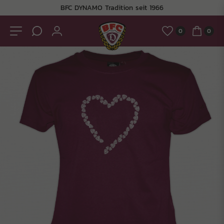
BFC DYNAMO Tradition seit 1966
0
0