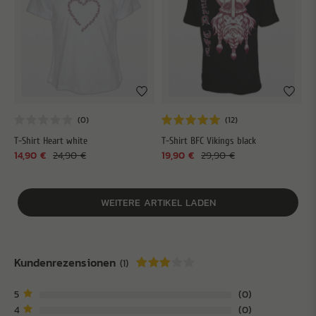
T-Shirt Heart white
T-Shirt BFC Vikings black
14,90 €
24,90 €
19,90 €
29,90 €
WEITERE ARTIKEL LADEN
Kundenrezensionen
(1)
5
0
4
0