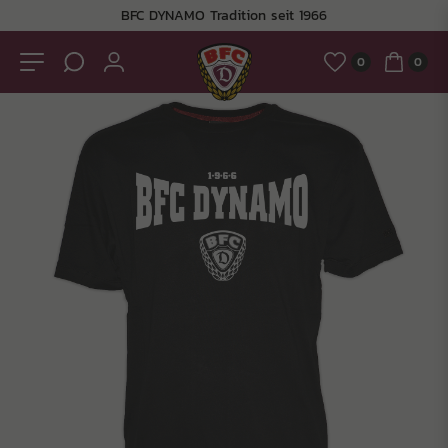
BFC DYNAMO Tradition seit 1966
0
0