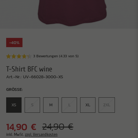
-40%
3 Bewertungen (4.33 von 5)
T-Shirt BFC wine
Art.-Nr.: UV-66028-3000-XS
GRÖSSE:
XS
S
M
L
XL
2XL
14,90 €
24,90 €
inkl. MwSt.
zzgl. Versandkosten