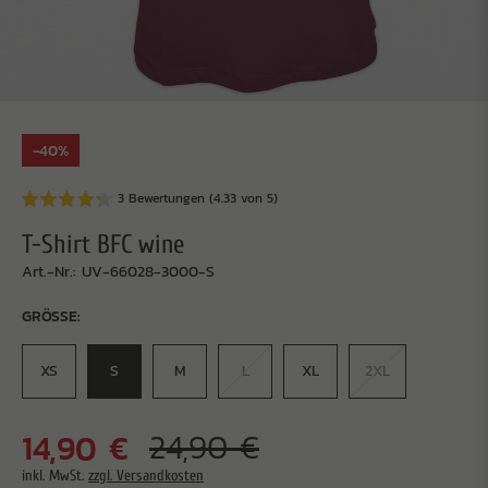
-40%
3 Bewertungen (4.33 von 5)
T-Shirt BFC wine
Art.-Nr.: UV-66028-3000-S
GRÖSSE:
XS
S
M
L
XL
2XL
14,90 €
24,90 €
inkl. MwSt.
zzgl. Versandkosten