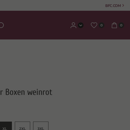
BFC.COM
0
0
är Boxen weinrot
XL
2XL
3XL