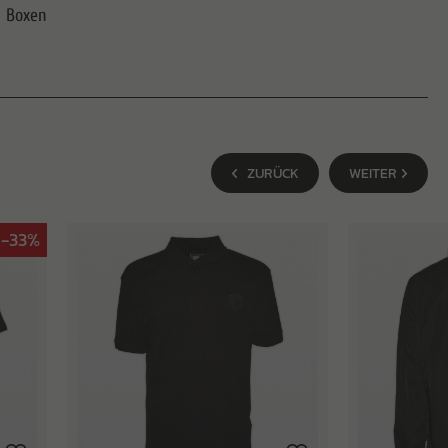
y Boxen
ZURÜCK
WEITER
-33%