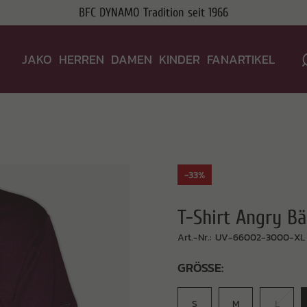
BFC DYNAMO Tradition seit 1966
JAKO
HERREN
DAMEN
KINDER
FANARTIKEL
-33%
T-Shirt Angry B
Art.-Nr.: UV-66002-3000-XL
GRÖSSE:
S
M
L