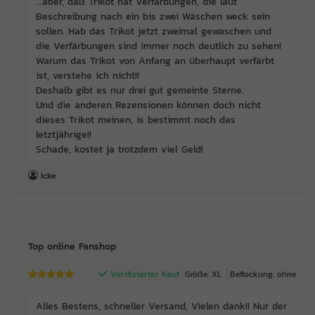
...aber, daß Trikot hat Verfärbungen, die laut
Beschreibung nach ein bis zwei Wäschen weck sein
sollen. Hab das Trikot jetzt zweimal gewaschen und
die Verfärbungen sind immer noch deutlich zu sehen!
Warum das Trikot von Anfang an überhaupt verfärbt
ist, verstehe ich nicht!!
Deshalb gibt es nur drei gut gemeinte Sterne.
Und die anderen Rezensionen können doch nicht
dieses Trikot meinen, is bestimmt noch das
letztjährige!!
Schade, kostet ja trotzdem viel Geld!
Icke
Top online Fanshop
Verifizierter Kauf
Größe: XL
Beflockung: ohne
Alles Bestens, schneller Versand, Vielen dank!! Nur der