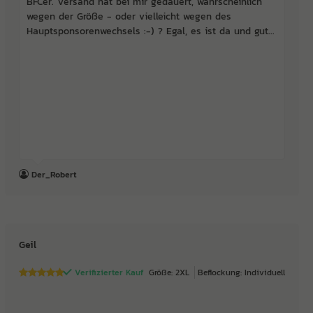
BFCer. Versand hat bei mir gedauert, wahrscheinlich
wegen der Größe - oder vielleicht wegen des
Hauptsponsorenwechsels :-) ? Egal, es ist da und gut...
Der_Robert
Geil
Verifizierter Kauf
Größe: 2XL
Beflockung: Individuell