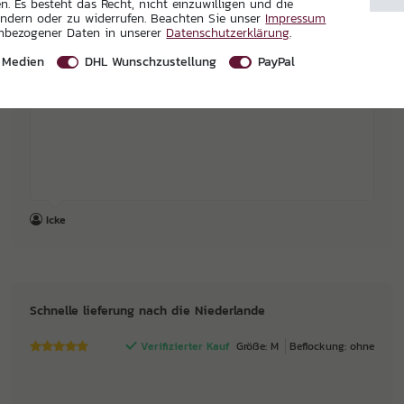
. Es besteht das Recht, nicht einzuwilligen und die
Qualitätsmangel von "JAKO"??
ändern oder zu widerrufen. Beachten Sie unser
Impressum
enbezogener Daten in unserer
Daten­schutz­erklärung
.
Deshalb nur drei gut gemeinte Sterne!
Kostet ja trotzdem viel Geld.
 Medien
DHL Wunschzustellung
PayPal
Würde es in dieser Qualität nicht nochmal kaufen!
Icke
Schnelle lieferung nach die Niederlande
Verifizierter Kauf
Größe: M
Beflockung: ohne