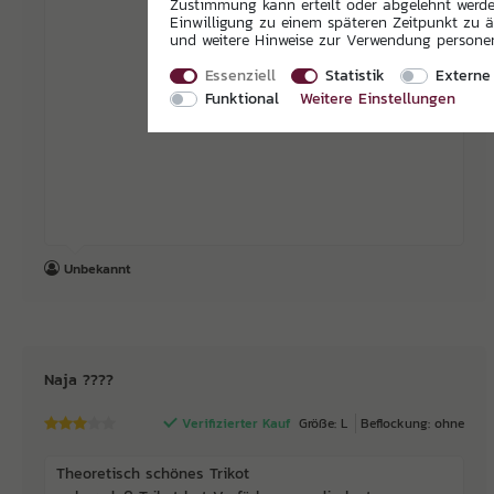
Zustimmung kann erteilt oder abgelehnt werden
Einwilligung zu einem späteren Zeitpunkt zu 
und weitere Hinweise zur Verwendung person
Essenziell
Statistik
Externe
Funktional
Weitere Einstellungen
Unbekannt
Naja ????
Verifizierter Kauf
Größe: L
Beflockung: ohne
Theoretisch schönes Trikot