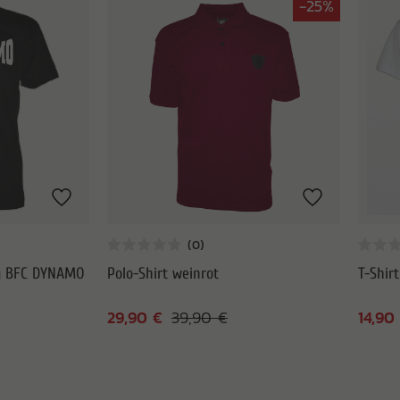
-25%
ug BFC DYNAMO
Polo-Shirt weinrot
T-Shir
29,90 €
14,90
39,90 €