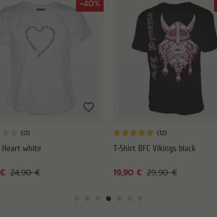
-40%
t Heart white
T-Shirt BFC Vikings black
 €
19,90 €
24,90 €
29,90 €