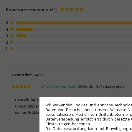
Kundenrezensionen
(53)
5
4
3
2
1
Heimtrikot 24/25
Verifizierter Kauf
Größe: XL
Beflockung: ohne
Bestellung und Lieferung gingen schnell und
Wir verwenden Cookies und ähnliche Technolo
unkompliziert über die Bühne. Das Trikot entspricht
Daten von Besucher:innen unserer Webseite (z.
seiner Größe und ist optisch ein Genuss!
personalisieren, Medien von Drittanbietern ein
Datenverarbeitung erfolgt erst durch gesetzte C
Einstellungen benennen.
Die Datenverarbeitung kann mit Einwilligung od