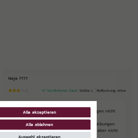
Naja ????
Verifizierter Kauf
Größe: L
Beflockung: ohne
Schnelle Lieferung war okay.
Trikot wäre auch okay, wenn die Verfärbungen nicht
Alle akzeptieren
wären.
Laut Produktbeschreibung sollten die Verfärbungen
Alle ablehnen
nach ein bis zwei Wäschen weck sein, was aber nicht
der Fall ist.
Auswahl akzeptieren