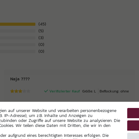
45
5
3
0
0
Naja ????
Verifizierter Kauf
Größe: L
Beflockung: ohne
Trikot wäre ja ganz i.O. wenn die Verfärbungen in den
gien auf unserer Website und verarbeiten personenbezogene
weißen Teilen wie beschrieben nach ein bis zwei
B. IP-Adresse), um z.B. Inhalte und Anzeigen zu
wäschen weck wären.
zubinden oder Zugriffe auf unsere Website zu analysieren. Die
Ist aber nicht der Fall. Nach zwei Wäschen sind die
ookies. Wir teilen diese Daten mit Dritten, die wir in den
Verfärbungen immer noch deutlich sichtbar. Warum
er aufgrund eines berechtigten Interesses erfolgen. Die
gibt es überhaupt diese Verfärbungen??