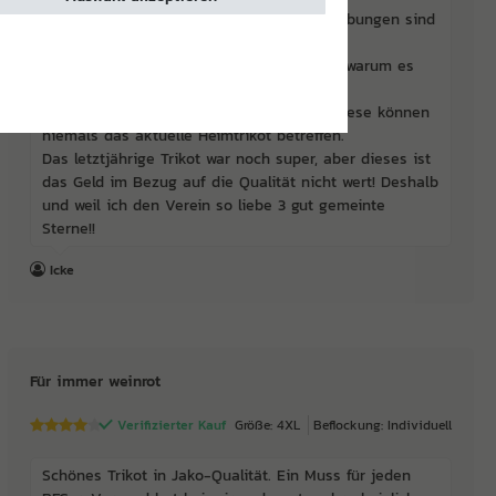
Hab es zweimal gewaschen und die Verfärbungen sind
noch deutlich sichtbar.
Ich kaufe viele Trikots und verstehe nicht warum es
überhaupt verfärbt ist!
Und die ganzen Rezensionen die ich hier lese können
niemals das aktuelle Heimtrikot betreffen.
Das letztjährige Trikot war noch super, aber dieses ist
das Geld im Bezug auf die Qualität nicht wert! Deshalb
und weil ich den Verein so liebe 3 gut gemeinte
Sterne!!
Icke
Für immer weinrot
Verifizierter Kauf
Größe: 4XL
Beflockung: Individuell
Schönes Trikot in Jako-Qualität. Ein Muss für jeden