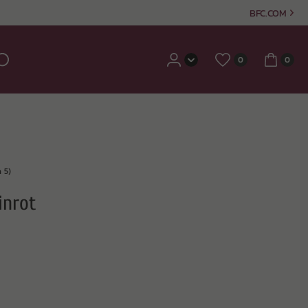
BFC.COM
0
0
 5)
inrot