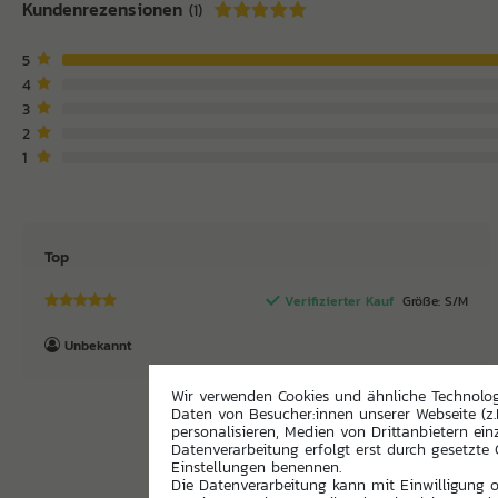
Kundenrezensionen
(1)
5
4
3
2
1
Top
Verifizierter Kauf
Größe: S/M
Unbekannt
Wir verwenden Cookies und ähnliche Technolo
Daten von Besucher:innen unserer Webseite (z.
personalisieren, Medien von Drittanbietern ein
Datenverarbeitung erfolgt erst durch gesetzte C
Einstellungen benennen.
Die Datenverarbeitung kann mit Einwilligung od