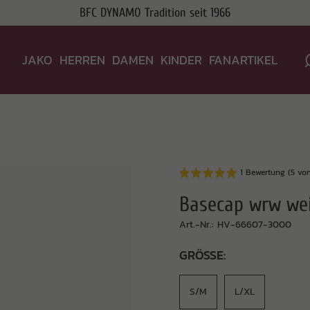
BFC DYNAMO Tradition seit 1966
JAKO
HERREN
DAMEN
KINDER
FANARTIKEL
1 Bewertung
(5 von
Basecap wrw we
Art.-Nr.: HV-66607-3000
GRÖSSE:
S/M
L/XL