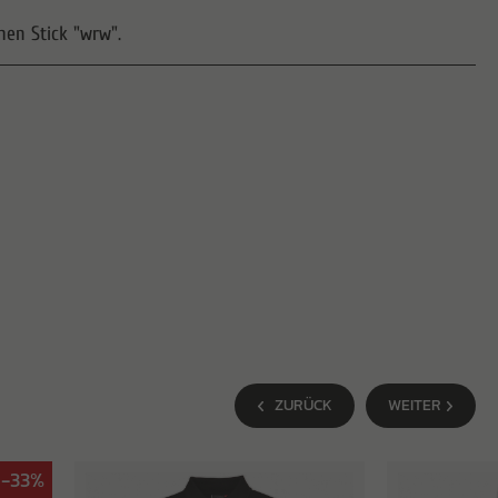
chen Stick "wrw".
ZURÜCK
WEITER
-33%