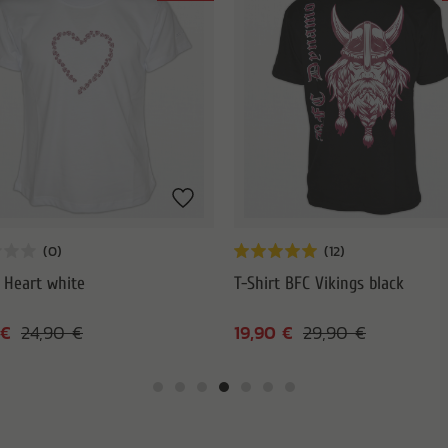
t Heart white
T-Shirt BFC Vikings black
 €
19,90 €
24,90 €
29,90 €