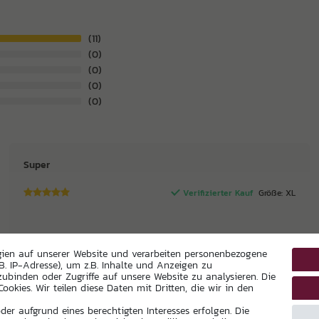
11
0
0
0
0
Super
Verifizierter Kauf
Größe: XL
Unbekannt
gien auf unserer Website und verarbeiten personenbezogene
B. IP-Adresse), um z.B. Inhalte und Anzeigen zu
zubinden oder Zugriffe auf unsere Website zu analysieren. Die
ookies. Wir teilen diese Daten mit Dritten, die wir in den
Badeshorts Black Edition
er aufgrund eines berechtigten Interesses erfolgen. Die