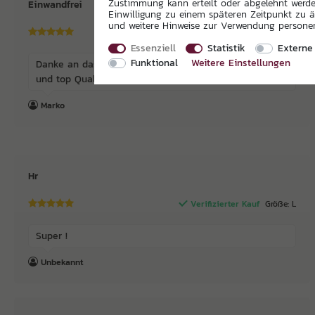
Zustimmung kann erteilt oder abgelehnt werden
Einwandfrei
Einwilligung zu einem späteren Zeitpunkt zu 
und weitere Hinweise zur Verwendung person
Verifizierter Kauf
Größe: 2XL
Essenziell
Statistik
Externe
Funktional
Weitere Einstellungen
Danke an das Merchandising-Team, klasse Produkt
und top Qualität!
Marko
Hr
Verifizierter Kauf
Größe: L
Super !
Unbekannt