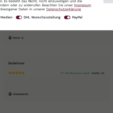
. Es besteht das Recht, nicht einzuwilligen und die
ändern oder zu widerrufen. Beachten Sie unser
Impressum
Verifizierter Kauf
Größe: XL
enbezogener Daten in unserer
Daten­schutz­erklärung
.
 Medien
DHL Wunschzustellung
PayPal
Perfekt
Peter S.
Badehose
Verifizierter Kauf
Größe: XL
Unbekannt