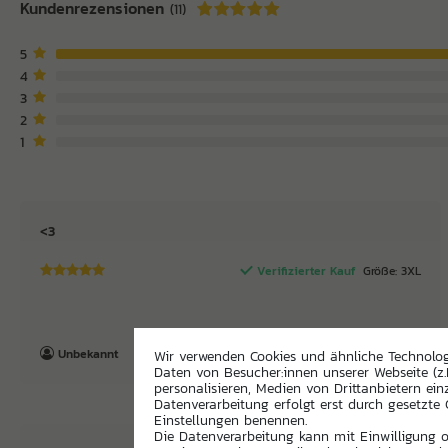
Kundenrezensionen
(11)
5
4
3
2
1
<3
Verifizierter Kauf
Größe: 3XL
Unbekannt
Wir verwenden Cookies und ähnliche Technolo
Daten von Besucher:innen unserer Webseite (z.
personalisieren, Medien von Drittanbietern ein
Datenverarbeitung erfolgt erst durch gesetzte C
Einstellungen benennen.
Die Datenverarbeitung kann mit Einwilligung od