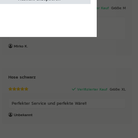
Verifizierter Kauf
Größe: M
Sehr gute Qualität und schnelle Lieferung
Mirko K.
Hose schwarz
Verifizierter Kauf
Größe: XL
Perfekter Service und perfekte Wäre!!
Unbekannt