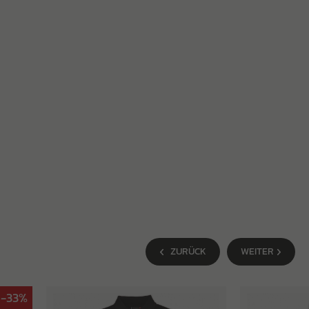
ZURÜCK
WEITER
-33%