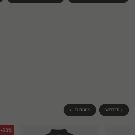
ZURÜCK
WEITER
-33%