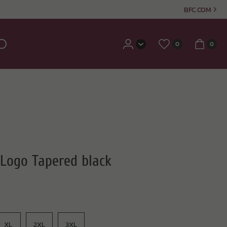
BFC.COM
0
0
Logo Tapered black
XL
2XL
3XL