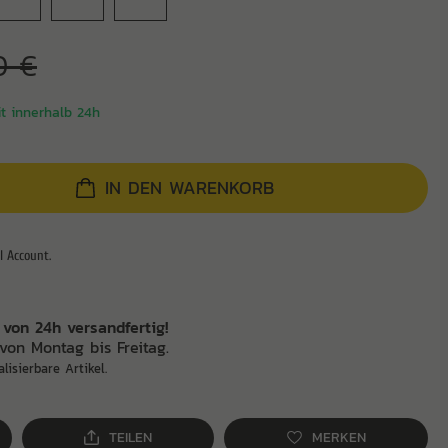
0 €
it innerhalb 24h
IN DEN WARENKORB
 von 24h versandfertig!
von Montag bis Freitag.
alisierbare Artikel.
TEILEN
MERKEN