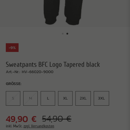
-9%
Sweatpants BFC Logo Tapered black
Art.-Nr.: HV-66020-9000
GRÖSSE:
S
M
L
XL
2XL
3XL
49,90 €
54,90 €
inkl. MwSt.
zzgl. Versandkosten