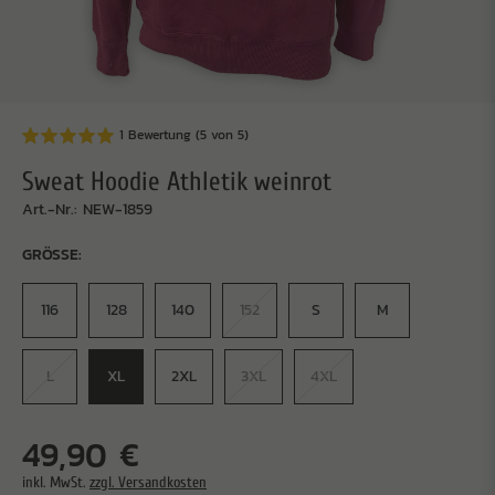
1 Bewertung
(5 von 5)
Sweat Hoodie Athletik weinrot
Art.-Nr.: NEW-1859
GRÖSSE:
116
128
140
152
S
M
L
XL
2XL
3XL
4XL
49,90 €
inkl. MwSt.
zzgl. Versandkosten