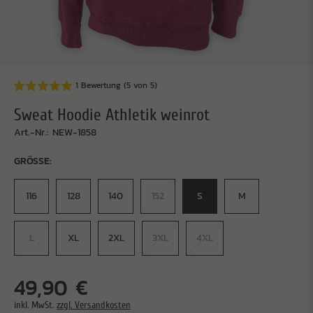
1 Bewertung
(5 von 5)
Sweat Hoodie Athletik weinrot
Art.-Nr.: NEW-1858
GRÖSSE:
116
128
140
152
S
M
L
XL
2XL
3XL
4XL
49,90 €
inkl. MwSt.
zzgl. Versandkosten