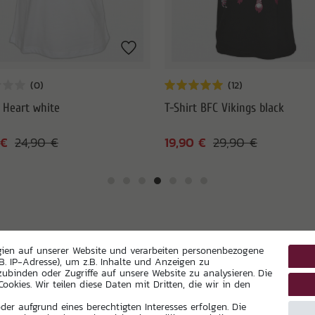
t Heart white
T-Shirt BFC Vikings black
 €
19,90 €
24,90 €
29,90 €
gien auf unserer Website und verarbeiten personenbezogene
B. IP-Adresse), um z.B. Inhalte und Anzeigen zu
1
zubinden oder Zugriffe auf unsere Website zu analysieren. Die
0
ookies. Wir teilen diese Daten mit Dritten, die wir in den
0
er aufgrund eines berechtigten Interesses erfolgen. Die
0