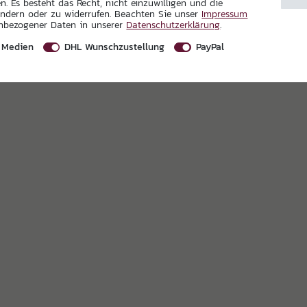
. Es besteht das Recht, nicht einzuwilligen und die
0
ändern oder zu widerrufen. Beachten Sie unser
Impressum
enbezogener Daten in unserer
Daten­schutz­erklärung
.
 Medien
DHL Wunschzustellung
PayPal