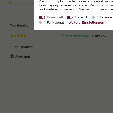
Zustimmung kann erteilt oder abgelehnt werden
1
Einwilligung zu einem späteren Zeitpunkt zu 
und weitere Hinweise zur Verwendung person
Essenziell
Statistik
Externe
Funktional
Weitere Einstellungen
Top Hoodie
Verifizierter Kauf
Größe: 3XL
Top Qualität
Unbekannt