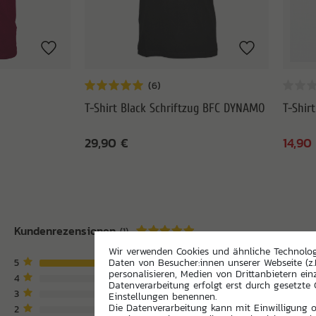
T-Shirt Black Schriftzug BFC DYNAMO
T-Shir
29,90 €
14,90
Kundenrezensionen
(1)
Wir verwenden Cookies und ähnliche Technolo
5
Daten von Besucher:innen unserer Webseite (z.
personalisieren, Medien von Drittanbietern ein
4
Datenverarbeitung erfolgt erst durch gesetzte C
3
Einstellungen benennen.
Die Datenverarbeitung kann mit Einwilligung od
2