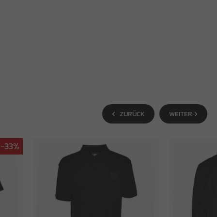
ZURÜCK
WEITER
-33%