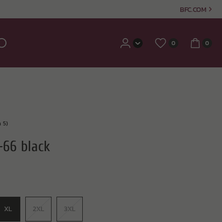
BFC.COM
0
0
 5)
-66 black
XL
2XL
3XL